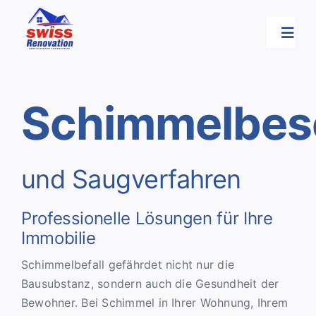
Skip
to
Togg
content
Navi
Schimmel
Schimmelbes
Sanierung
und Saugverfahren
Renovation-Umbau
Professionelle Lösungen für Ihre
Abdichtung
Immobilie
Schimmelbefall gefährdet nicht nur die
Bautenschutz
Bausubstanz, sondern auch die Gesundheit der
Bewohner. Bei Schimmel in Ihrer Wohnung, Ihrem