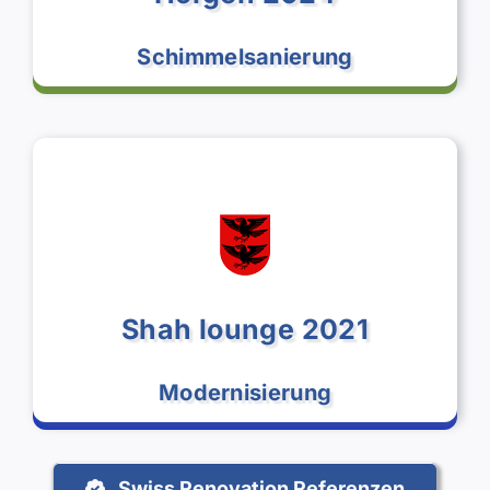
Schimmelsanierung
Swiss Renovation GmbH
Shah lounge 2021
Modernisierung
Swiss Renovation GmbH
Swiss Renovation Referenzen