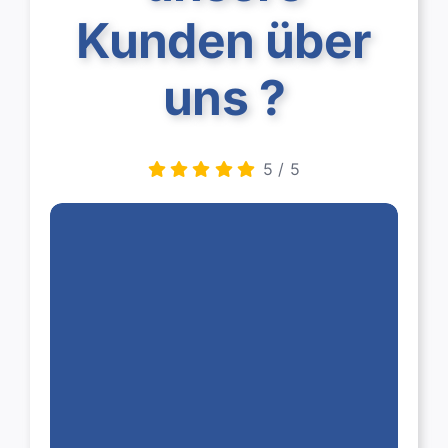
Kunden über
uns ?
5
/
5
Auftraggeber
5
/
5
Wir möchten uns herzlich bei
der Swiss Renovation GmbH
für die hervorragende