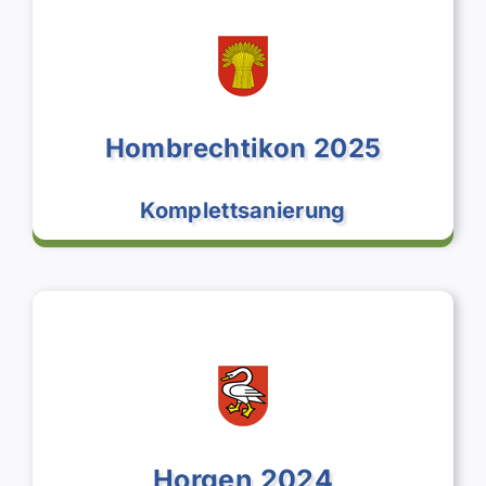
Hombrechtikon 2025
Komplettsanierung
Swiss Renovation GmbH
Horgen 2024