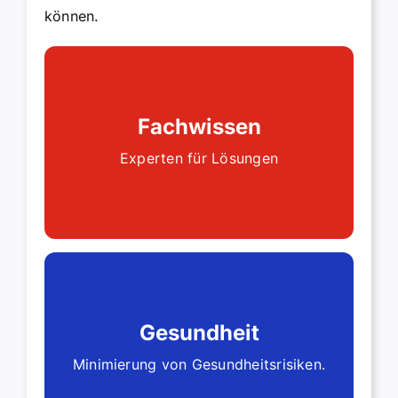
können.
Professionelle
Höchste Qualität bei Planung und
Fachwissen
Ausführung, Termintreue und
Experten für Lösungen
professionelle Koordination aller
Gewerke
Minimierung von Gesundheitsrisiken.
Gesundheit
schonender Materialien zur
Minimierung von Gesundheitsrisiken.
Einsatz staubarmer Verfahren und
Gesundheitsschutz