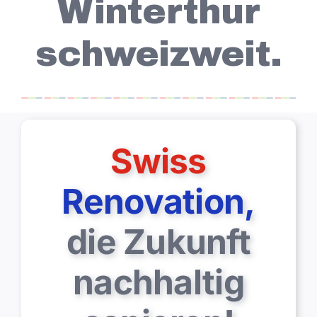
Winterthur
Analyse
schweizweit.
Referenzen
Über uns
Kontakt
Swiss
Renovation,
die Zukunft
nachhaltig